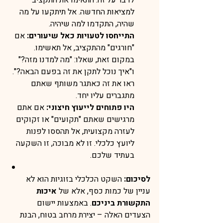
לדבר על זה. התאימו את התקציב 
למציאות החדשה. אל תיתקעו על מה 
שהיה, התקדמו למה שיהיה.
התייחסו לטעויות כאל שיעורים:
 אם 
"חורגים" מהתקציב, אל תאשימו. 
במקום זאת, שאלו: "מה למדנו מזה?" 
ו"איך נוכל לתקן את זה בפעם הבאה?". 
ראו את זה כאתגר משותף שאתם 
מתגברים עליו יחד.
היו פתוחים לייעוץ חיצוני:
 אם אתם 
מרגישים שאתם "תקועים" או זקוקים 
לעזרה מקצועית, אל תהססו לפנות 
ליועץ כלכלי. זו לא מבוכה, זו השקעה 
בעתיד שלכם.
לסיכום:
 השקט הכלכלי בזוגיות הוא לא 
עניין של כמות כסף, אלא של 
איכות 
התקשורת ביניכם
. באמצעות יישום 
הצעדים האלה – יצירת מרחב בטוח, הבנת 