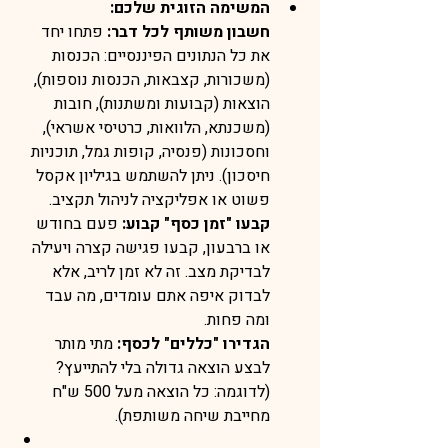
המשימה הזוגית שלכם:
חשבון משותף לכל דבר:
 פתחו יחד 
את כל הנתונים הפיננסיים: הכנסות 
(משכורות, קצבאות, הכנסות נוספות), 
הוצאות (קבועות ומשתנות), חובות 
(משכנתא, הלוואות, כרטיסי אשראי), 
וחסכונות (פנסיה, קופות גמל, תוכניות 
חיסכון). ניתן להשתמש בגיליון אקסל 
פשוט או אפליקציה לניהול תקציב.
קבעו "זמן כסף" קבוע:
 פעם בחודש 
או ברבעון, קבעו פגישה קצרה ויעילה 
לבדיקת מצב. זה לא זמן לריב, אלא 
לבדוק איפה אתם עומדים, מה עבד 
ומה פחות.
הגדירו "כללים" לכסף:
 מתי מותר 
לבצע הוצאה גדולה בלי להתייעץ? 
(לדוגמה: כל הוצאה מעל 500 ש"ח 
מחייבת שיחה משותפת).